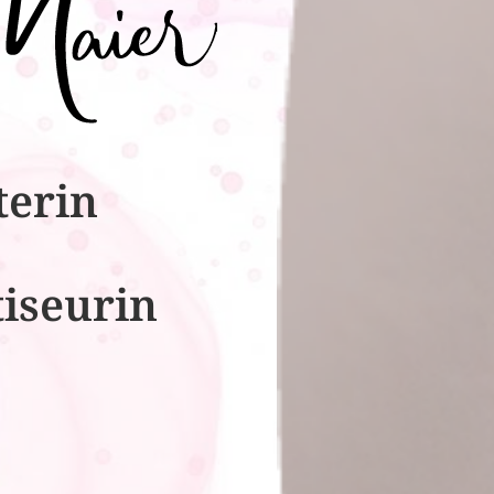
terin
tiseurin