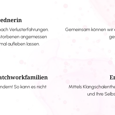
rednerin
nach Verlusterfahrungen.
Gemeinsam können wir e
erstorbenen angemessen
ge
nmal aufleben lassen.
Patchworkfamilien
E
ndern! So kann es nicht
Mittels Klangschalenth
und Ihre Selb