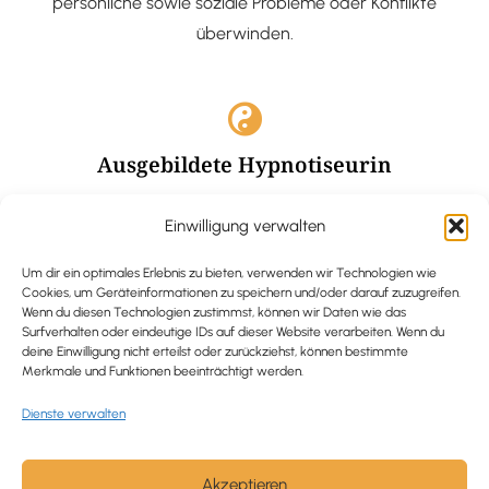
persönliche sowie soziale Probleme oder Konflikte
überwinden.
Ausgebildete Hypnotiseurin
Hypnose-Coaching ist eine bewährte Methode, um tief
Einwilligung verwalten
verankerte Probleme zu lösen und positive
Veränderungen in deinem Leben zu bewirken.
Um dir ein optimales Erlebnis zu bieten, verwenden wir Technologien wie
Cookies, um Geräteinformationen zu speichern und/oder darauf zuzugreifen.
Wenn du diesen Technologien zustimmst, können wir Daten wie das
Surfverhalten oder eindeutige IDs auf dieser Website verarbeiten. Wenn du
deine Einwilligung nicht erteilst oder zurückziehst, können bestimmte
Merkmale und Funktionen beeinträchtigt werden.
Trauerbegleitung / Trauerrednerin
Dienste verwalten
Ich begleite und unterstütze trauernde Menschen nach
Verlusterfahrungen. In einer würdevollen Grabrede
werde ich den Verstorbenen angemessen ehren und ihn
Akzeptieren