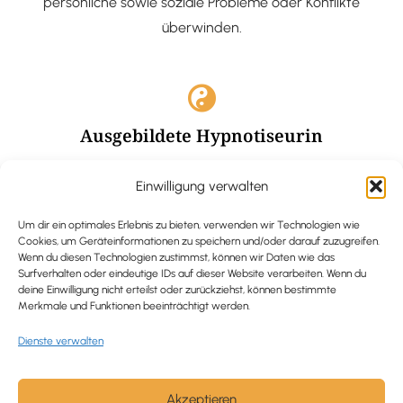
persönliche sowie soziale Probleme oder Konflikte
überwinden.
Ausgebildete Hypnotiseurin
Hypnose-Coaching ist eine bewährte Methode, um tief
Einwilligung verwalten
verankerte Probleme zu lösen und positive
Veränderungen in deinem Leben zu bewirken.
Um dir ein optimales Erlebnis zu bieten, verwenden wir Technologien wie
Cookies, um Geräteinformationen zu speichern und/oder darauf zuzugreifen.
Wenn du diesen Technologien zustimmst, können wir Daten wie das
Surfverhalten oder eindeutige IDs auf dieser Website verarbeiten. Wenn du
deine Einwilligung nicht erteilst oder zurückziehst, können bestimmte
Merkmale und Funktionen beeinträchtigt werden.
Trauerbegleitung / Trauerrednerin
Dienste verwalten
Ich begleite und unterstütze trauernde Menschen nach
Verlusterfahrungen. In einer würdevollen Grabrede
werde ich den Verstorbenen angemessen ehren und ihn
Akzeptieren