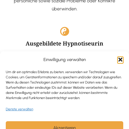
persönliche sowie soziale Probleme oder Konflikte
überwinden.
Ausgebildete Hypnotiseurin
Hypnose-Coaching ist eine bewährte Methode, um tief
Einwilligung verwalten
verankerte Probleme zu lösen und positive
Veränderungen in deinem Leben zu bewirken.
Um dir ein optimales Erlebnis zu bieten, verwenden wir Technologien wie
Cookies, um Geräteinformationen zu speichern und/oder darauf zuzugreifen.
Wenn du diesen Technologien zustimmst, können wir Daten wie das
Surfverhalten oder eindeutige IDs auf dieser Website verarbeiten. Wenn du
deine Einwilligung nicht erteilst oder zurückziehst, können bestimmte
Merkmale und Funktionen beeinträchtigt werden.
Trauerbegleitung / Trauerrednerin
Dienste verwalten
Ich begleite und unterstütze trauernde Menschen nach
Verlusterfahrungen. In einer würdevollen Grabrede
werde ich den Verstorbenen angemessen ehren und ihn
Akzeptieren