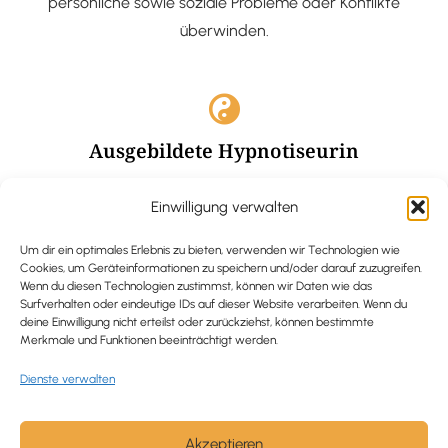
persönliche sowie soziale Probleme oder Konflikte
überwinden.
Ausgebildete Hypnotiseurin
Hypnose-Coaching ist eine bewährte Methode, um tief
Einwilligung verwalten
verankerte Probleme zu lösen und positive
Veränderungen in deinem Leben zu bewirken.
Um dir ein optimales Erlebnis zu bieten, verwenden wir Technologien wie
Cookies, um Geräteinformationen zu speichern und/oder darauf zuzugreifen.
Wenn du diesen Technologien zustimmst, können wir Daten wie das
Surfverhalten oder eindeutige IDs auf dieser Website verarbeiten. Wenn du
deine Einwilligung nicht erteilst oder zurückziehst, können bestimmte
Merkmale und Funktionen beeinträchtigt werden.
Trauerbegleitung / Trauerrednerin
Dienste verwalten
Ich begleite und unterstütze trauernde Menschen nach
Verlusterfahrungen. In einer würdevollen Grabrede
werde ich den Verstorbenen angemessen ehren und ihn
Akzeptieren