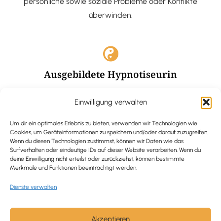
persönliche sowie soziale Probleme oder Konflikte
überwinden.
Ausgebildete Hypnotiseurin
Hypnose-Coaching ist eine bewährte Methode, um tief
Einwilligung verwalten
verankerte Probleme zu lösen und positive
Veränderungen in deinem Leben zu bewirken.
Um dir ein optimales Erlebnis zu bieten, verwenden wir Technologien wie
Cookies, um Geräteinformationen zu speichern und/oder darauf zuzugreifen.
Wenn du diesen Technologien zustimmst, können wir Daten wie das
Surfverhalten oder eindeutige IDs auf dieser Website verarbeiten. Wenn du
deine Einwilligung nicht erteilst oder zurückziehst, können bestimmte
Merkmale und Funktionen beeinträchtigt werden.
Trauerbegleitung / Trauerrednerin
Dienste verwalten
Ich begleite und unterstütze trauernde Menschen nach
Verlusterfahrungen. In einer würdevollen Grabrede
werde ich den Verstorbenen angemessen ehren und ihn
Akzeptieren