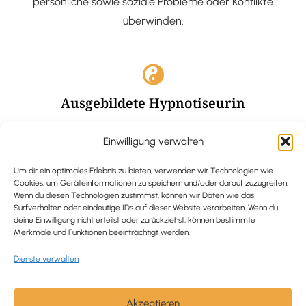
persönliche sowie soziale Probleme oder Konflikte
überwinden.
Ausgebildete Hypnotiseurin
Hypnose-Coaching ist eine bewährte Methode, um tief
Einwilligung verwalten
verankerte Probleme zu lösen und positive
Veränderungen in deinem Leben zu bewirken.
Um dir ein optimales Erlebnis zu bieten, verwenden wir Technologien wie
Cookies, um Geräteinformationen zu speichern und/oder darauf zuzugreifen.
Wenn du diesen Technologien zustimmst, können wir Daten wie das
Surfverhalten oder eindeutige IDs auf dieser Website verarbeiten. Wenn du
deine Einwilligung nicht erteilst oder zurückziehst, können bestimmte
Merkmale und Funktionen beeinträchtigt werden.
Trauerbegleitung / Trauerrednerin
Dienste verwalten
Ich begleite und unterstütze trauernde Menschen nach
Verlusterfahrungen. In einer würdevollen Grabrede
werde ich den Verstorbenen angemessen ehren und ihn
Akzeptieren