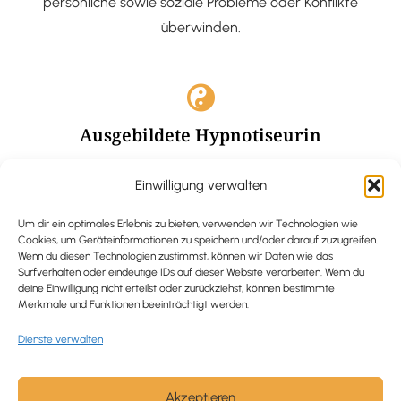
persönliche sowie soziale Probleme oder Konflikte
überwinden.
Ausgebildete Hypnotiseurin
Hypnose-Coaching ist eine bewährte Methode, um tief
Einwilligung verwalten
verankerte Probleme zu lösen und positive
Veränderungen in deinem Leben zu bewirken.
Um dir ein optimales Erlebnis zu bieten, verwenden wir Technologien wie
Cookies, um Geräteinformationen zu speichern und/oder darauf zuzugreifen.
Wenn du diesen Technologien zustimmst, können wir Daten wie das
Surfverhalten oder eindeutige IDs auf dieser Website verarbeiten. Wenn du
deine Einwilligung nicht erteilst oder zurückziehst, können bestimmte
Merkmale und Funktionen beeinträchtigt werden.
Trauerbegleitung / Trauerrednerin
Dienste verwalten
Ich begleite und unterstütze trauernde Menschen nach
Verlusterfahrungen. In einer würdevollen Grabrede
werde ich den Verstorbenen angemessen ehren und ihn
Akzeptieren