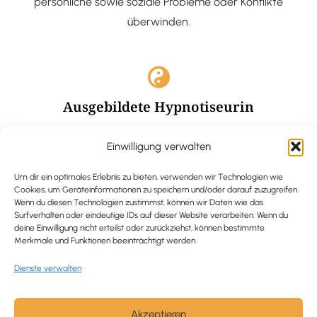
persönliche sowie soziale Probleme oder Konflikte
überwinden.
Ausgebildete Hypnotiseurin
Hypnose-Coaching ist eine bewährte Methode, um tief
Einwilligung verwalten
verankerte Probleme zu lösen und positive
Veränderungen in deinem Leben zu bewirken.
Um dir ein optimales Erlebnis zu bieten, verwenden wir Technologien wie
Cookies, um Geräteinformationen zu speichern und/oder darauf zuzugreifen.
Wenn du diesen Technologien zustimmst, können wir Daten wie das
Surfverhalten oder eindeutige IDs auf dieser Website verarbeiten. Wenn du
deine Einwilligung nicht erteilst oder zurückziehst, können bestimmte
Merkmale und Funktionen beeinträchtigt werden.
Trauerbegleitung / Trauerrednerin
Dienste verwalten
Ich begleite und unterstütze trauernde Menschen nach
Verlusterfahrungen. In einer würdevollen Grabrede
werde ich den Verstorbenen angemessen ehren und ihn
Akzeptieren