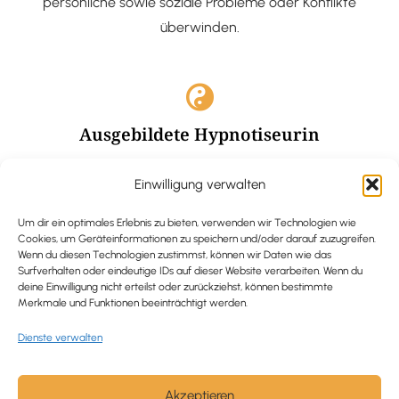
persönliche sowie soziale Probleme oder Konflikte
überwinden.
Ausgebildete Hypnotiseurin
Hypnose-Coaching ist eine bewährte Methode, um tief
Einwilligung verwalten
verankerte Probleme zu lösen und positive
Veränderungen in deinem Leben zu bewirken.
Um dir ein optimales Erlebnis zu bieten, verwenden wir Technologien wie
Cookies, um Geräteinformationen zu speichern und/oder darauf zuzugreifen.
Wenn du diesen Technologien zustimmst, können wir Daten wie das
Surfverhalten oder eindeutige IDs auf dieser Website verarbeiten. Wenn du
deine Einwilligung nicht erteilst oder zurückziehst, können bestimmte
Merkmale und Funktionen beeinträchtigt werden.
Trauerbegleitung / Trauerrednerin
Dienste verwalten
Ich begleite und unterstütze trauernde Menschen nach
Verlusterfahrungen. In einer würdevollen Grabrede
werde ich den Verstorbenen angemessen ehren und ihn
Akzeptieren