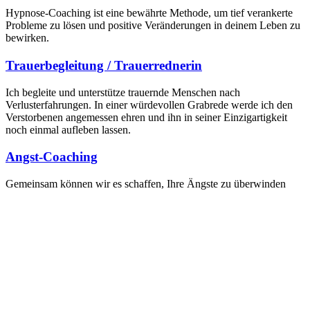
Hypnose-Coaching ist eine bewährte Methode, um tief verankerte
Probleme zu lösen und positive Veränderungen in deinem Leben zu
bewirken.
Trauerbegleitung / Trauerrednerin
Ich begleite und unterstütze trauernde Menschen nach
Verlusterfahrungen. In einer würdevollen Grabrede werde ich den
Verstorbenen angemessen ehren und ihn in seiner Einzigartigkeit
noch einmal aufleben lassen.
Angst-Coaching
Gemeinsam können wir es schaffen, Ihre Ängste zu überwinden
und wieder gestärkt nach vorne zu schauen!
Ehe- und Paarberatung / Beratung
Patchworkfamilien
Wenn Sie das Gefühl haben: Es muss sich etwas ändern! So kann es
nicht weiter gehen…
Entspannungsangebote