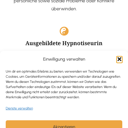
persönliche sowie soziale Probleme oder Konflikte
überwinden.
Ausgebildete Hypnotiseurin
Hypnose-Coaching ist eine bewährte Methode, um tief
Einwilligung verwalten
verankerte Probleme zu lösen und positive
Veränderungen in deinem Leben zu bewirken.
Um dir ein optimales Erlebnis zu bieten, verwenden wir Technologien wie
Cookies, um Geräteinformationen zu speichern und/oder darauf zuzugreifen.
Wenn du diesen Technologien zustimmst, können wir Daten wie das
Surfverhalten oder eindeutige IDs auf dieser Website verarbeiten. Wenn du
deine Einwilligung nicht erteilst oder zurückziehst, können bestimmte
Merkmale und Funktionen beeinträchtigt werden.
Trauerbegleitung / Trauerrednerin
Dienste verwalten
Ich begleite und unterstütze trauernde Menschen nach
Verlusterfahrungen. In einer würdevollen Grabrede
werde ich den Verstorbenen angemessen ehren und ihn
Akzeptieren