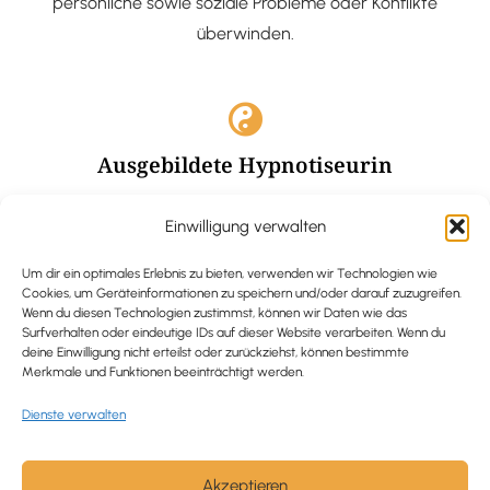
persönliche sowie soziale Probleme oder Konflikte
überwinden.
Ausgebildete Hypnotiseurin
Hypnose-Coaching ist eine bewährte Methode, um tief
Einwilligung verwalten
verankerte Probleme zu lösen und positive
Veränderungen in deinem Leben zu bewirken.
Um dir ein optimales Erlebnis zu bieten, verwenden wir Technologien wie
Cookies, um Geräteinformationen zu speichern und/oder darauf zuzugreifen.
Wenn du diesen Technologien zustimmst, können wir Daten wie das
Surfverhalten oder eindeutige IDs auf dieser Website verarbeiten. Wenn du
deine Einwilligung nicht erteilst oder zurückziehst, können bestimmte
Merkmale und Funktionen beeinträchtigt werden.
Trauerbegleitung / Trauerrednerin
Dienste verwalten
Ich begleite und unterstütze trauernde Menschen nach
Verlusterfahrungen. In einer würdevollen Grabrede
werde ich den Verstorbenen angemessen ehren und ihn
Akzeptieren