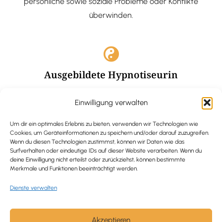
persönliche sowie soziale Probleme oder Konflikte
überwinden.
Ausgebildete Hypnotiseurin
Hypnose-Coaching ist eine bewährte Methode, um tief
Einwilligung verwalten
verankerte Probleme zu lösen und positive
Veränderungen in deinem Leben zu bewirken.
Um dir ein optimales Erlebnis zu bieten, verwenden wir Technologien wie
Cookies, um Geräteinformationen zu speichern und/oder darauf zuzugreifen.
Wenn du diesen Technologien zustimmst, können wir Daten wie das
Surfverhalten oder eindeutige IDs auf dieser Website verarbeiten. Wenn du
deine Einwilligung nicht erteilst oder zurückziehst, können bestimmte
Merkmale und Funktionen beeinträchtigt werden.
Trauerbegleitung / Trauerrednerin
Dienste verwalten
Ich begleite und unterstütze trauernde Menschen nach
Verlusterfahrungen. In einer würdevollen Grabrede
werde ich den Verstorbenen angemessen ehren und ihn
Akzeptieren