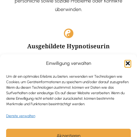
persönliche sowie soziale Probleme oder Konflikte
überwinden.
Ausgebildete Hypnotiseurin
Hypnose-Coaching ist eine bewährte Methode, um tief
Einwilligung verwalten
verankerte Probleme zu lösen und positive
Veränderungen in deinem Leben zu bewirken.
Um dir ein optimales Erlebnis zu bieten, verwenden wir Technologien wie
Cookies, um Geräteinformationen zu speichern und/oder darauf zuzugreifen.
Wenn du diesen Technologien zustimmst, können wir Daten wie das
Surfverhalten oder eindeutige IDs auf dieser Website verarbeiten. Wenn du
deine Einwilligung nicht erteilst oder zurückziehst, können bestimmte
Merkmale und Funktionen beeinträchtigt werden.
Trauerbegleitung / Trauerrednerin
Dienste verwalten
Ich begleite und unterstütze trauernde Menschen nach
Verlusterfahrungen. In einer würdevollen Grabrede
werde ich den Verstorbenen angemessen ehren und ihn
Akzeptieren