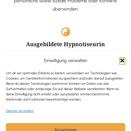
persönliche sowie soziale Probleme oder Konflikte
überwinden.
Ausgebildete Hypnotiseurin
Hypnose-Coaching ist eine bewährte Methode, um tief
Einwilligung verwalten
verankerte Probleme zu lösen und positive
Veränderungen in deinem Leben zu bewirken.
Um dir ein optimales Erlebnis zu bieten, verwenden wir Technologien wie
Cookies, um Geräteinformationen zu speichern und/oder darauf zuzugreifen.
Wenn du diesen Technologien zustimmst, können wir Daten wie das
Surfverhalten oder eindeutige IDs auf dieser Website verarbeiten. Wenn du
deine Einwilligung nicht erteilst oder zurückziehst, können bestimmte
Merkmale und Funktionen beeinträchtigt werden.
Trauerbegleitung / Trauerrednerin
Dienste verwalten
Ich begleite und unterstütze trauernde Menschen nach
Verlusterfahrungen. In einer würdevollen Grabrede
werde ich den Verstorbenen angemessen ehren und ihn
Akzeptieren