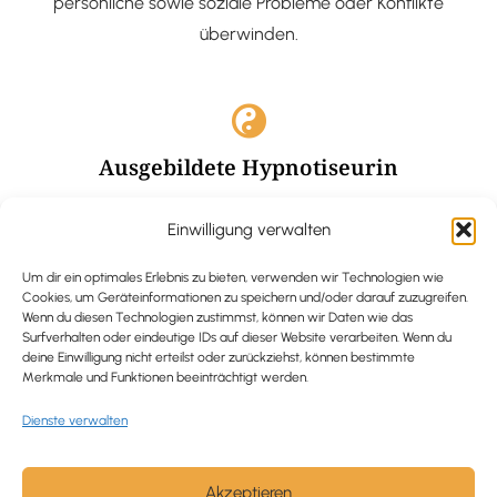
persönliche sowie soziale Probleme oder Konflikte
überwinden.
Ausgebildete Hypnotiseurin
Hypnose-Coaching ist eine bewährte Methode, um tief
Einwilligung verwalten
verankerte Probleme zu lösen und positive
Veränderungen in deinem Leben zu bewirken.
Um dir ein optimales Erlebnis zu bieten, verwenden wir Technologien wie
Cookies, um Geräteinformationen zu speichern und/oder darauf zuzugreifen.
Wenn du diesen Technologien zustimmst, können wir Daten wie das
Surfverhalten oder eindeutige IDs auf dieser Website verarbeiten. Wenn du
deine Einwilligung nicht erteilst oder zurückziehst, können bestimmte
Merkmale und Funktionen beeinträchtigt werden.
Trauerbegleitung / Trauerrednerin
Dienste verwalten
Ich begleite und unterstütze trauernde Menschen nach
Verlusterfahrungen. In einer würdevollen Grabrede
werde ich den Verstorbenen angemessen ehren und ihn
Akzeptieren