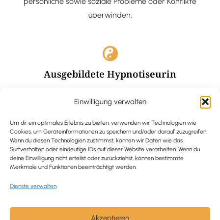
persönliche sowie soziale Probleme oder Konflikte
überwinden.
Ausgebildete Hypnotiseurin
Hypnose-Coaching ist eine bewährte Methode, um tief
Einwilligung verwalten
verankerte Probleme zu lösen und positive
Veränderungen in deinem Leben zu bewirken.
Um dir ein optimales Erlebnis zu bieten, verwenden wir Technologien wie
Cookies, um Geräteinformationen zu speichern und/oder darauf zuzugreifen.
Wenn du diesen Technologien zustimmst, können wir Daten wie das
Surfverhalten oder eindeutige IDs auf dieser Website verarbeiten. Wenn du
deine Einwilligung nicht erteilst oder zurückziehst, können bestimmte
Merkmale und Funktionen beeinträchtigt werden.
Trauerbegleitung / Trauerrednerin
Dienste verwalten
Ich begleite und unterstütze trauernde Menschen nach
Verlusterfahrungen. In einer würdevollen Grabrede
werde ich den Verstorbenen angemessen ehren und ihn
Akzeptieren