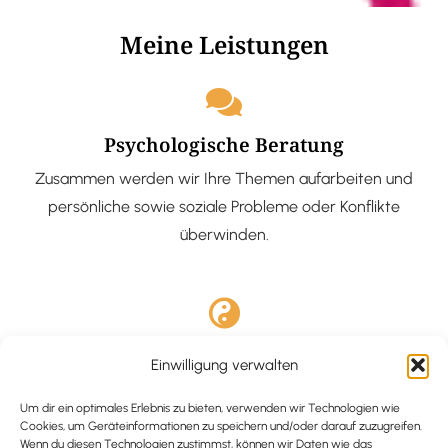
Meine Leistungen
Psychologische Beratung
Zusammen werden wir Ihre Themen aufarbeiten und
persönliche sowie soziale Probleme oder Konflikte
überwinden.
Ausgebildete Hypnotiseurin
Einwilligung verwalten
Hypnose-Coaching ist eine bewährte Methode, um tief
Um dir ein optimales Erlebnis zu bieten, verwenden wir Technologien wie
verankerte Probleme zu lösen und positive
Cookies, um Geräteinformationen zu speichern und/oder darauf zuzugreifen.
Veränderungen in deinem Leben zu bewirken.
Wenn du diesen Technologien zustimmst, können wir Daten wie das