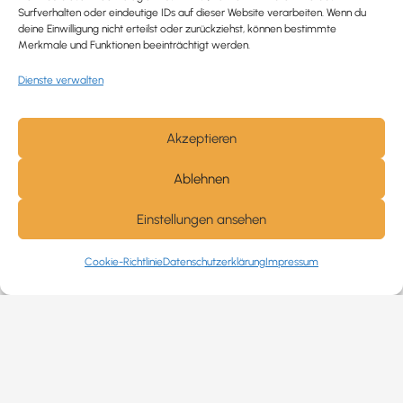
Surfverhalten oder eindeutige IDs auf dieser Website verarbeiten. Wenn du
deine Einwilligung nicht erteilst oder zurückziehst, können bestimmte
Merkmale und Funktionen beeinträchtigt werden.
Dienste verwalten
Trauerbegleitung / Trauerrednerin
Ich begleite und unterstütze trauernde Menschen nach
Akzeptieren
Verlusterfahrungen. In einer würdevollen Grabrede
Ablehnen
werde ich den Verstorbenen angemessen ehren und ihn
in seiner Einzigartigkeit noch einmal aufleben lassen.
Einstellungen ansehen
Cookie-Richtlinie
Datenschutzerklärung
Impressum
Angst-Coaching
Gemeinsam können wir es schaffen, Ihre Ängste zu
überwinden und wieder gestärkt nach vorne zu
schauen!