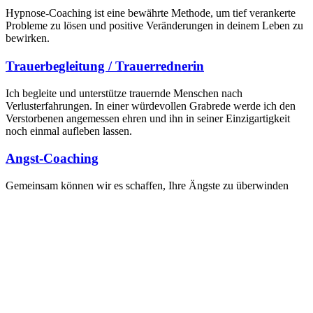
Hypnose-Coaching ist eine bewährte Methode, um tief verankerte
Probleme zu lösen und positive Veränderungen in deinem Leben zu
bewirken.
Trauerbegleitung / Trauerrednerin
Ich begleite und unterstütze trauernde Menschen nach
Verlusterfahrungen. In einer würdevollen Grabrede werde ich den
Verstorbenen angemessen ehren und ihn in seiner Einzigartigkeit
noch einmal aufleben lassen.
Angst-Coaching
Gemeinsam können wir es schaffen, Ihre Ängste zu überwinden
und wieder gestärkt nach vorne zu schauen!
Ehe- und Paarberatung / Beratung
Patchworkfamilien
Wenn Sie das Gefühl haben: Es muss sich etwas ändern! So kann es
nicht weiter gehen…
Entspannungsangebote