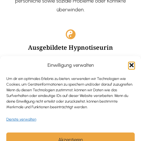
persönliche sowie soziale Probleme oder Konflikte
überwinden.
Ausgebildete Hypnotiseurin
Hypnose-Coaching ist eine bewährte Methode, um tief
Einwilligung verwalten
verankerte Probleme zu lösen und positive
Veränderungen in deinem Leben zu bewirken.
Um dir ein optimales Erlebnis zu bieten, verwenden wir Technologien wie
Cookies, um Geräteinformationen zu speichern und/oder darauf zuzugreifen.
Wenn du diesen Technologien zustimmst, können wir Daten wie das
Surfverhalten oder eindeutige IDs auf dieser Website verarbeiten. Wenn du
deine Einwilligung nicht erteilst oder zurückziehst, können bestimmte
Merkmale und Funktionen beeinträchtigt werden.
Trauerbegleitung / Trauerrednerin
Dienste verwalten
Ich begleite und unterstütze trauernde Menschen nach
Verlusterfahrungen. In einer würdevollen Grabrede
werde ich den Verstorbenen angemessen ehren und ihn
Akzeptieren