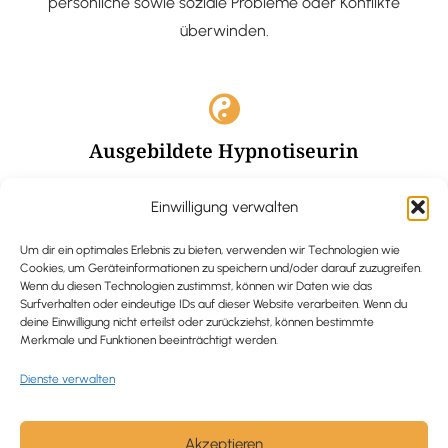
persönliche sowie soziale Probleme oder Konflikte
überwinden.
Ausgebildete Hypnotiseurin
Hypnose-Coaching ist eine bewährte Methode, um tief
Einwilligung verwalten
verankerte Probleme zu lösen und positive
Veränderungen in deinem Leben zu bewirken.
Um dir ein optimales Erlebnis zu bieten, verwenden wir Technologien wie
Cookies, um Geräteinformationen zu speichern und/oder darauf zuzugreifen.
Wenn du diesen Technologien zustimmst, können wir Daten wie das
Surfverhalten oder eindeutige IDs auf dieser Website verarbeiten. Wenn du
deine Einwilligung nicht erteilst oder zurückziehst, können bestimmte
Merkmale und Funktionen beeinträchtigt werden.
Trauerbegleitung / Trauerrednerin
Dienste verwalten
Ich begleite und unterstütze trauernde Menschen nach
Verlusterfahrungen. In einer würdevollen Grabrede
werde ich den Verstorbenen angemessen ehren und ihn
Akzeptieren