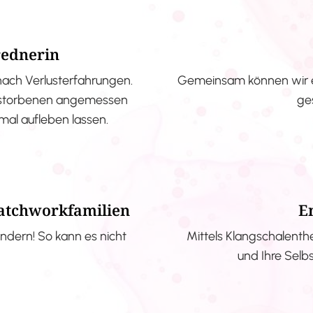
rednerin
nach Verlusterfahrungen.
Gemeinsam können wir e
erstorbenen angemessen
ge
nmal aufleben lassen.
Patchworkfamilien
E
ndern! So kann es nicht
Mittels Klangschalenth
und Ihre Selb