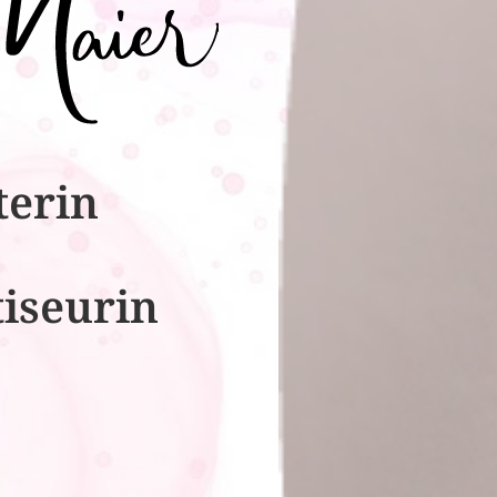
terin
tiseurin