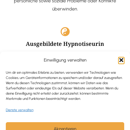
persönliche sowie soziale Probleme oder Konflikte
überwinden.
Ausgebildete Hypnotiseurin
Hypnose-Coaching ist eine bewährte Methode, um tief
Einwilligung verwalten
verankerte Probleme zu lösen und positive
Veränderungen in deinem Leben zu bewirken.
Um dir ein optimales Erlebnis zu bieten, verwenden wir Technologien wie
Cookies, um Geräteinformationen zu speichern und/oder darauf zuzugreifen.
Wenn du diesen Technologien zustimmst, können wir Daten wie das
Surfverhalten oder eindeutige IDs auf dieser Website verarbeiten. Wenn du
deine Einwilligung nicht erteilst oder zurückziehst, können bestimmte
Merkmale und Funktionen beeinträchtigt werden.
Trauerbegleitung / Trauerrednerin
Dienste verwalten
Ich begleite und unterstütze trauernde Menschen nach
Verlusterfahrungen. In einer würdevollen Grabrede
werde ich den Verstorbenen angemessen ehren und ihn
Akzeptieren