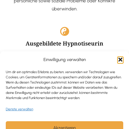
persönliche sowie soziale Probleme oder Konflikte
überwinden.
Ausgebildete Hypnotiseurin
Hypnose-Coaching ist eine bewährte Methode, um tief
Einwilligung verwalten
verankerte Probleme zu lösen und positive
Veränderungen in deinem Leben zu bewirken.
Um dir ein optimales Erlebnis zu bieten, verwenden wir Technologien wie
Cookies, um Geräteinformationen zu speichern und/oder darauf zuzugreifen.
Wenn du diesen Technologien zustimmst, können wir Daten wie das
Surfverhalten oder eindeutige IDs auf dieser Website verarbeiten. Wenn du
deine Einwilligung nicht erteilst oder zurückziehst, können bestimmte
Merkmale und Funktionen beeinträchtigt werden.
Trauerbegleitung / Trauerrednerin
Dienste verwalten
Ich begleite und unterstütze trauernde Menschen nach
Verlusterfahrungen. In einer würdevollen Grabrede
werde ich den Verstorbenen angemessen ehren und ihn
Akzeptieren