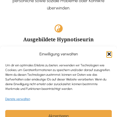
persönliche sowie soziale Probleme oder Konflikte
überwinden.
Ausgebildete Hypnotiseurin
Hypnose-Coaching ist eine bewährte Methode, um tief
Einwilligung verwalten
verankerte Probleme zu lösen und positive
Veränderungen in deinem Leben zu bewirken.
Um dir ein optimales Erlebnis zu bieten, verwenden wir Technologien wie
Cookies, um Geräteinformationen zu speichern und/oder darauf zuzugreifen.
Wenn du diesen Technologien zustimmst, können wir Daten wie das
Surfverhalten oder eindeutige IDs auf dieser Website verarbeiten. Wenn du
deine Einwilligung nicht erteilst oder zurückziehst, können bestimmte
Merkmale und Funktionen beeinträchtigt werden.
Trauerbegleitung / Trauerrednerin
Dienste verwalten
Ich begleite und unterstütze trauernde Menschen nach
Verlusterfahrungen. In einer würdevollen Grabrede
werde ich den Verstorbenen angemessen ehren und ihn
Akzeptieren