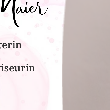
terin
tiseurin