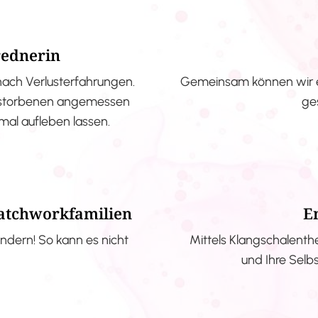
rednerin
nach Verlusterfahrungen.
Gemeinsam können wir e
erstorbenen angemessen
ge
nmal aufleben lassen.
Patchworkfamilien
E
ndern! So kann es nicht
Mittels Klangschalenth
und Ihre Selb