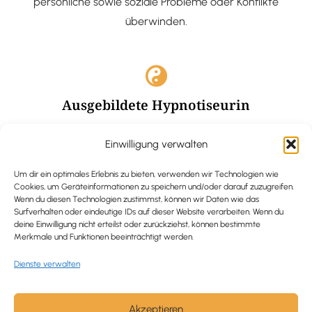
persönliche sowie soziale Probleme oder Konflikte
überwinden.
Ausgebildete Hypnotiseurin
Hypnose-Coaching ist eine bewährte Methode, um tief
Einwilligung verwalten
verankerte Probleme zu lösen und positive
Veränderungen in deinem Leben zu bewirken.
Um dir ein optimales Erlebnis zu bieten, verwenden wir Technologien wie
Cookies, um Geräteinformationen zu speichern und/oder darauf zuzugreifen.
Wenn du diesen Technologien zustimmst, können wir Daten wie das
Surfverhalten oder eindeutige IDs auf dieser Website verarbeiten. Wenn du
deine Einwilligung nicht erteilst oder zurückziehst, können bestimmte
Merkmale und Funktionen beeinträchtigt werden.
Trauerbegleitung / Trauerrednerin
Dienste verwalten
Ich begleite und unterstütze trauernde Menschen nach
Verlusterfahrungen. In einer würdevollen Grabrede
werde ich den Verstorbenen angemessen ehren und ihn
Akzeptieren