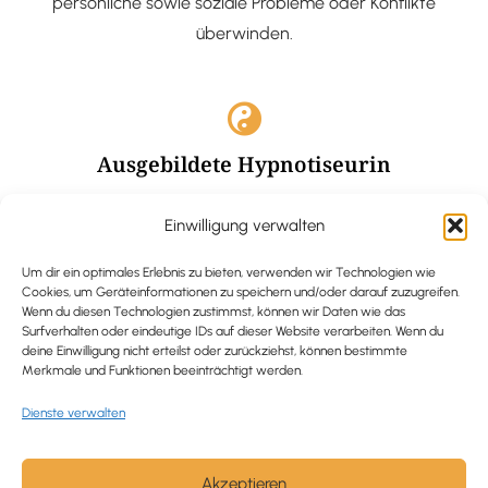
persönliche sowie soziale Probleme oder Konflikte
überwinden.
Ausgebildete Hypnotiseurin
Hypnose-Coaching ist eine bewährte Methode, um tief
Einwilligung verwalten
verankerte Probleme zu lösen und positive
Veränderungen in deinem Leben zu bewirken.
Um dir ein optimales Erlebnis zu bieten, verwenden wir Technologien wie
Cookies, um Geräteinformationen zu speichern und/oder darauf zuzugreifen.
Wenn du diesen Technologien zustimmst, können wir Daten wie das
Surfverhalten oder eindeutige IDs auf dieser Website verarbeiten. Wenn du
deine Einwilligung nicht erteilst oder zurückziehst, können bestimmte
Merkmale und Funktionen beeinträchtigt werden.
Trauerbegleitung / Trauerrednerin
Dienste verwalten
Ich begleite und unterstütze trauernde Menschen nach
Verlusterfahrungen. In einer würdevollen Grabrede
werde ich den Verstorbenen angemessen ehren und ihn
Akzeptieren