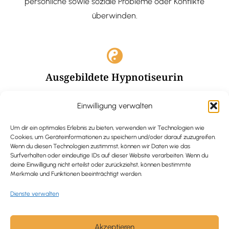
persönliche sowie soziale Probleme oder Konflikte
überwinden.
Ausgebildete Hypnotiseurin
Hypnose-Coaching ist eine bewährte Methode, um tief
Einwilligung verwalten
verankerte Probleme zu lösen und positive
Veränderungen in deinem Leben zu bewirken.
Um dir ein optimales Erlebnis zu bieten, verwenden wir Technologien wie
Cookies, um Geräteinformationen zu speichern und/oder darauf zuzugreifen.
Wenn du diesen Technologien zustimmst, können wir Daten wie das
Surfverhalten oder eindeutige IDs auf dieser Website verarbeiten. Wenn du
deine Einwilligung nicht erteilst oder zurückziehst, können bestimmte
Merkmale und Funktionen beeinträchtigt werden.
Trauerbegleitung / Trauerrednerin
Dienste verwalten
Ich begleite und unterstütze trauernde Menschen nach
Verlusterfahrungen. In einer würdevollen Grabrede
werde ich den Verstorbenen angemessen ehren und ihn
Akzeptieren